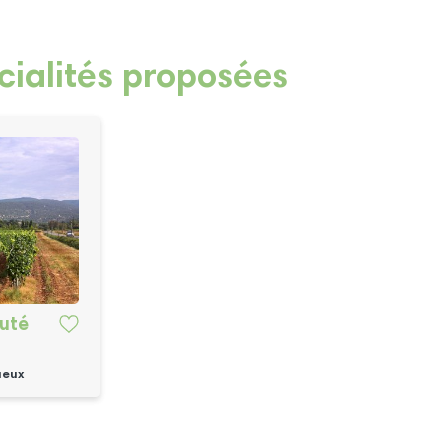
cialités proposées
auté
ueux