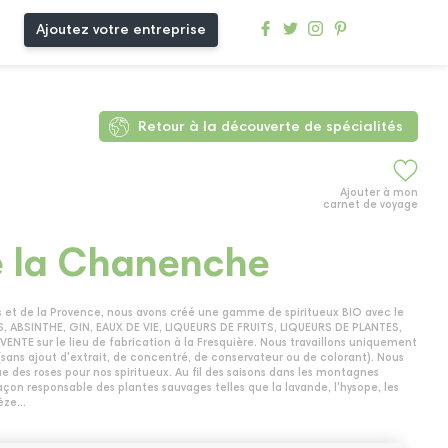
Ajoutez votre entreprise
Retour à la découverte de spécialités
Ajouter à mon
carnet de voyage
e la Chanenche
es et de la Provence, nous avons créé une gamme de spiritueux BIO avec le
S, ABSINTHE, GIN, EAUX DE VIE, LIQUEURS DE FRUITS, LIQUEURS DE PLANTES,
ENTE sur le lieu de fabrication à la Fresquière. Nous travaillons uniquement
 (sans ajout d'extrait, de concentré, de conservateur ou de colorant). Nous
ue des roses pour nos spiritueux. Au fil des saisons dans les montagnes
çon responsable des plantes sauvages telles que la lavande, l'hysope, les
ze...