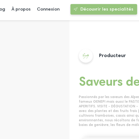
log
À propos
Connexion
Découvrir les specialités
Producteur
Saveurs d
Passionnés par les saveurs des Alp
fameux GENEPI mais aussi le PASTI
APERITIFS. VISITE - DÉGUSTATION - V
avec des plantes et des fruits frais
cultivons framboises, cassis ainsi q
environnantes, nous récoltons de fa
baies de genièvre, les fleurs de mélè