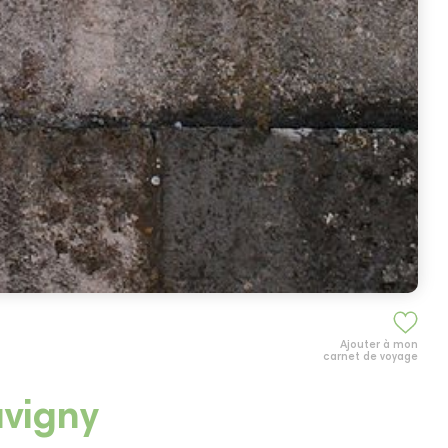
Ajouter à mon
carnet de voyage
avigny