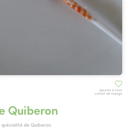
Ajouter à mon
carnet de voyage
de Quiberon
 spécialité de Quiberon.