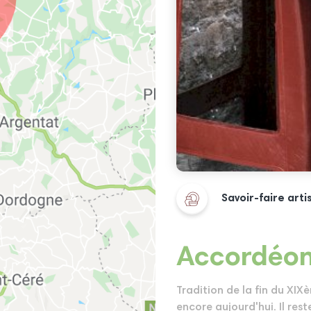
Savoir-faire art
Accordéon 
Tradition de la fin du XIX
encore aujourd'hui. Il re