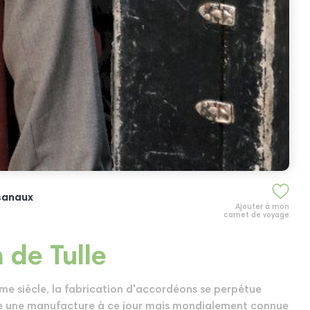
isanaux
Ajouter à mon
carnet de voyage
de Tulle
ème siècle, la fabrication d'accordéons se perpétue
ste une manufacture à ce jour mais mondialement connue