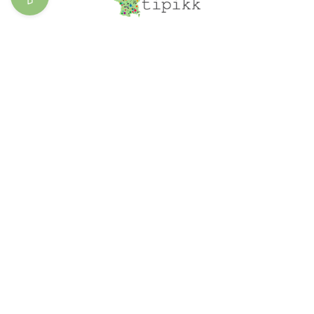
Découvrir les
spécialités
Ajoutez votre
entreprise
Structure du site
À propos
Le blog
Inscription
Connexion
Contact