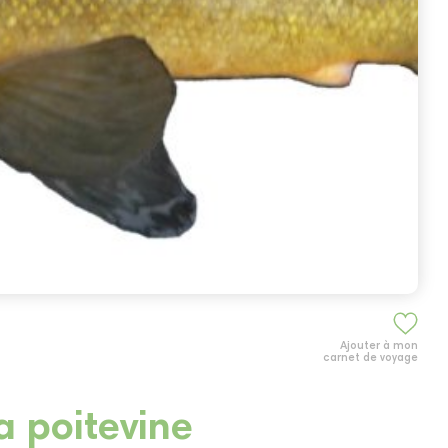
Ajouter à mon
carnet de voyage
a poitevine