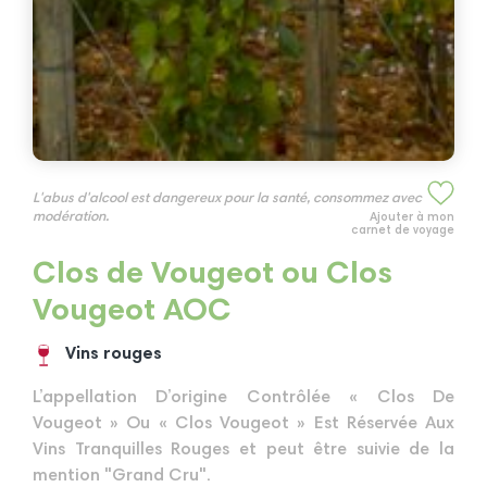
L'abus d'alcool est dangereux pour la santé, consommez avec
modération.
Ajouter à mon
carnet de voyage
Clos de Vougeot ou Clos
Vougeot AOC
Vins rouges
L’appellation D’origine Contrôlée « Clos De
Vougeot » Ou « Clos Vougeot » Est Réservée Aux
Vins Tranquilles Rouges et peut être suivie de la
mention "Grand Cru".