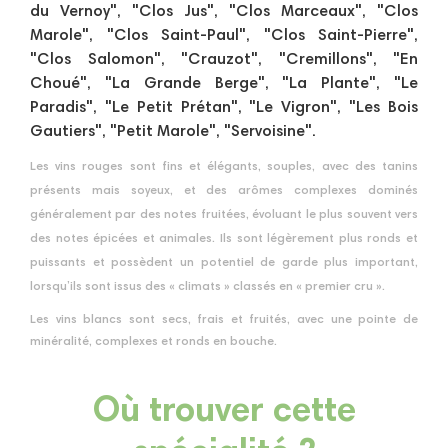
du Vernoy", "Clos Jus", "Clos Marceaux", "Clos
Marole", "Clos Saint-Paul", "Clos Saint-Pierre",
"Clos Salomon", "Crauzot", "Cremillons", "En
Choué", "La Grande Berge", "La Plante", "Le
Paradis", "Le Petit Prétan", "Le Vigron", "Les Bois
Gautiers", "Petit Marole", "Servoisine".
Les vins rouges sont fins et élégants, souples, avec des tanins
présents mais soyeux, et des arômes complexes dominés
généralement par des notes fruitées, évoluant le plus souvent vers
des notes épicées et animales. Ils sont légèrement plus ronds et
puissants et possèdent un potentiel de garde plus important,
lorsqu’ils sont issus des « climats » classés en « premier cru ».
Les vins blancs sont secs, frais et fruités, avec une pointe de
minéralité, complexes et ronds en bouche.
Où trouver cette