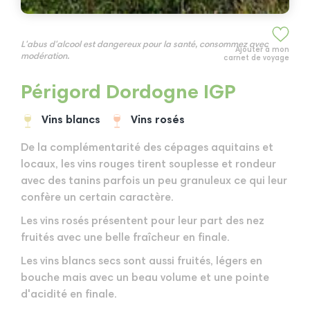
L'abus d'alcool est dangereux pour la santé, consommez avec
Ajouter à mon
modération.
carnet de voyage
Périgord Dordogne IGP
Vins blancs
Vins rosés
De la complémentarité des cépages aquitains et
locaux, les vins rouges tirent souplesse et rondeur
avec des tanins parfois un peu granuleux ce qui leur
confère un certain caractère.
Les vins rosés présentent pour leur part des nez
fruités avec une belle fraîcheur en finale.
Les vins blancs secs sont aussi fruités, légers en
bouche mais avec un beau volume et une pointe
d'acidité en finale.