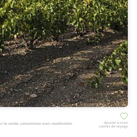
Ajouter à mon
our la santé, consommez avec modération.
carnet de voyage