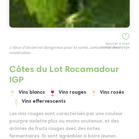
Ajouter à mon
L'abus d'alcool est dangereux pour la santé, consommez avec
carnet de voyage
modération.
Côtes du Lot Rocamadour
IGP
Vins blancs
Vins rouges
Vins rosés
Vins effervescents
Les vins rouges sont caractérisés par une couleur
pourpre violette plus ou moins soutenue, et des
arômes de fruits rouges avec des notes
fermentaires. Ils sont agréables à boire jeunes.