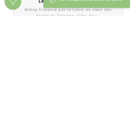
Les spécialités du Loiret
&nbsp;Traversé par la Loire, au cœur des
forêts de Sologne, riche de s...