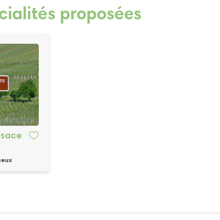
cialités proposées
lsace
ueux