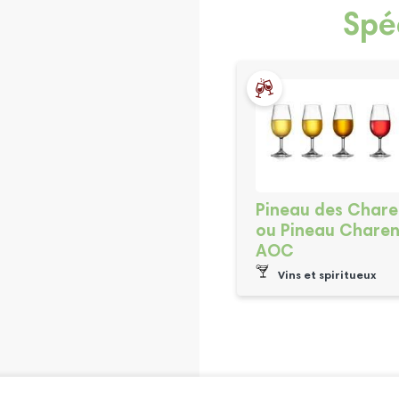
Spé
Pineau des Chare
ou Pineau Charen
AOC
Vins et spiritueux