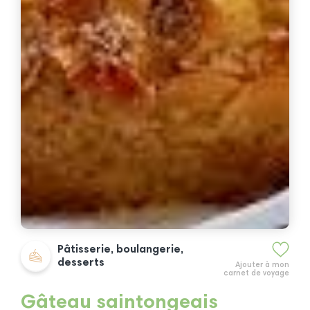
Pâtisserie, boulangerie,
desserts
Ajouter à mon
carnet de voyage
Gâteau saintongeais