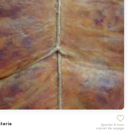
terie
Ajouter à mon
carnet de voyage