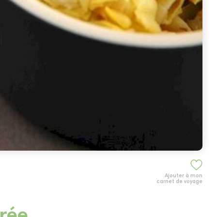
Ajouter à mon
carnet de voyage
rée