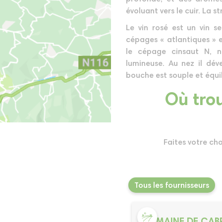
évoluant vers le cuir. La s
Le vin rosé est un vin s
cépages « atlantiques » 
le cépage cinsaut N, n
lumineuse. Au nez il dé
bouche est souple et équil
Où trou
Faites votre ch
Tous les fournisseurs