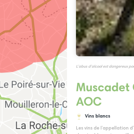
L'abus d'alcool est dangereux p
Muscadet 
AOC
Vins blancs
Les vins de l’appellation