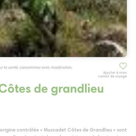
our la santé, consommez avec modération.
Ajouter à mon
carnet de voyage
Côtes de grandlieu
 d’origine contrôlée « Muscadet Côtes de Grandlieu » sont