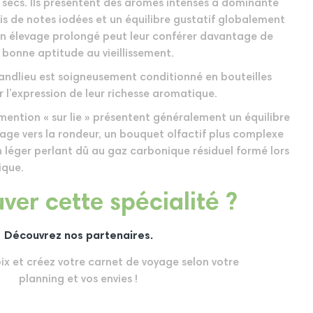
s secs. Ils présentent des arômes intenses à dominante
is de notes iodées et un équilibre gustatif globalement
. Un élevage prolongé peut leur conférer davantage de
 bonne aptitude au vieillissement.
ndlieu est soigneusement conditionné en bouteilles
r l’expression de leur richesse aromatique.
 mention « sur lie » présentent généralement un équilibre
ge vers la rondeur, un bouquet olfactif plus complexe
n léger perlant dû au gaz carbonique résiduel formé lors
ique.
ver cette spécialité ?
Découvrez nos partenaires.
oix et créez votre carnet de voyage selon votre
planning et vos envies !