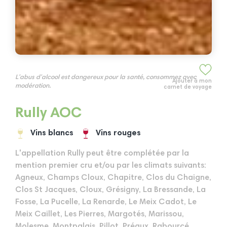
L'abus d'alcool est dangereux pour la santé, consommez avec
Ajouter à mon
modération.
carnet de voyage
Rully AOC
Vins blancs
Vins rouges
L'appellation Rully peut être complétée par la
mention premier cru et/ou par les climats suivants:
Agneux, Champs Cloux, Chapitre, Clos du Chaigne,
Clos St Jacques, Cloux, Grésigny, La Bressande, La
Fosse, La Pucelle, La Renarde, Le Meix Cadot, Le
Meix Caillet, Les Pierres, Margotés, Marissou,
Molesme, Montpalais, Pillot, Préaux, Rabourcé,