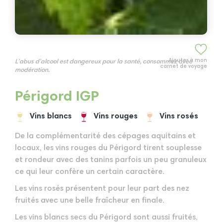
Ajouter à mon
L'abus d'alcool est dangereux pour la santé, consommez avec
carnet de voyage
modération.
Périgord IGP
Vins blancs
Vins rouges
Vins rosés
De la complémentarité des cépages aquitains et
locaux, les vins rouges du Périgord tirent souplesse
et rondeur avec des tanins parfois un peu granuleux
ce qui leur confère un certain caractère.
Les vins rosés présentent pour leur part des nez
fruités avec une belle fraîcheur en finale.
Les vins blancs secs du Périgord sont aussi fruités,