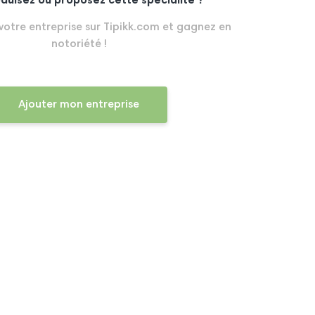
duisez ou proposez cette spécialité ?
 votre entreprise sur Tipikk.com et gagnez en
notoriété !
Ajouter mon entreprise