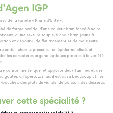
d'Agen IGP
ssu de la variété « Prune d'Ente ».
ché de forme ovoïde, d'une couleur brun foncé à noire,
oisseux, d'une texture souple, à chair brun-jaune à
ation et dépourvu de fleurissement et de moisissure.
e entier, charnu, présenter un épiderme plissé, ni
séder les caractères organoleptiques propres à la variété
e.
tre consommé tel quel et apporte des vitamines et des
au goûter, à l'apéro, ... mais il est aussi beaucoup utilisé
-bouches, des plats de viande, de poisson, des desserts,
ver cette spécialité ?