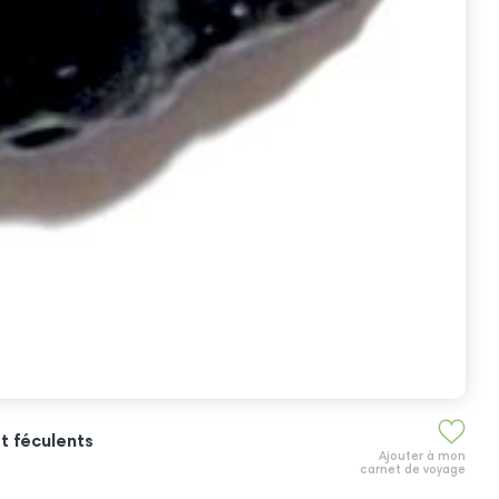
et féculents
Ajouter à mon
carnet de voyage