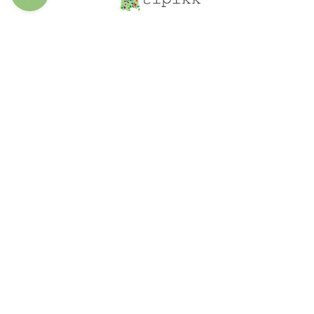
Découvrir les
spécialités
Ajoutez votre
entreprise
Structure du site
À propos
Le blog
Inscription
Connexion
Contact