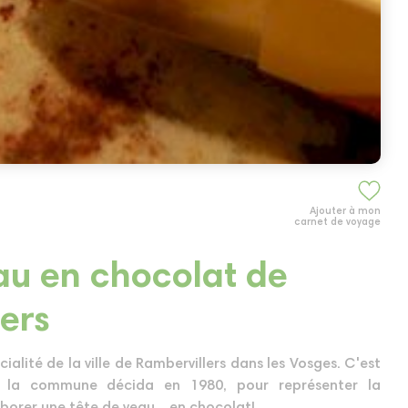
Ajouter à mon
carnet de voyage
au en chocolat de
ers
cialité de la ville de Rambervillers dans les Vosges. C'est
de la commune décida en 1980, pour représenter la
laborer une tête de veau....en chocolat!