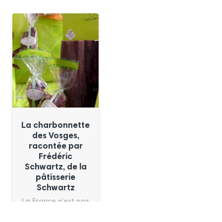
La charbonnette
des Vosges,
racontée par
Frédéric
Schwartz, de la
pâtisserie
Schwartz
La France n’est pas
seulement le pays