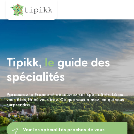
Tipikk,
le
guide des
spécialités
Parcourez la France et découvrez ses spécialités. Là où
vous êtes, là où vous irez. Ce que vous aimez, ce qui vous
surprendra.
Voir les spécialités proches de vous