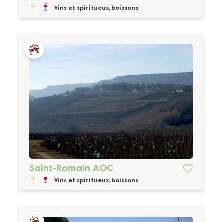
Vins et spiritueux, boissons
Saint-Romain AOC
Vins et spiritueux, boissons