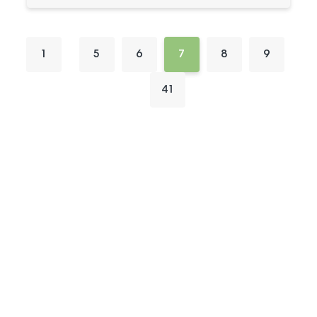
1
5
6
7
8
9
41